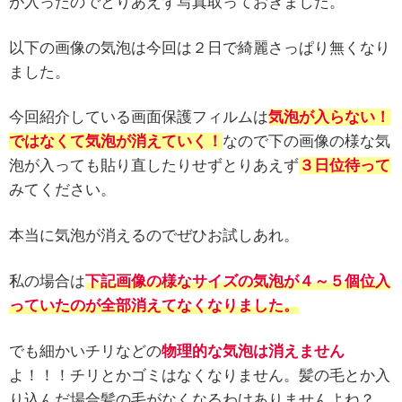
が入ったのでとりあえず写真取っておきました。
以下の画像の気泡は今回は２日で綺麗さっぱり無くなり
ました。
今回紹介している画面保護フィルムは
気泡が入らない！
ではなくて気泡が消えていく！
なので下の画像の様な気
泡が入っても貼り直したりせずとりあえず
３日位待って
みてください。
本当に気泡が消えるのでぜひお試しあれ。
私の場合は
下記画像の様な
サイズ
の
気泡が４～５個位入
っていたのが全部消えてなくなりました。
でも細かいチリなどの
物理的な気泡は消えません
よ！！！チリとかゴミはなくなりません。髪の毛とか入
り込んだ場合髪の毛がなくなるわけありませんよね？