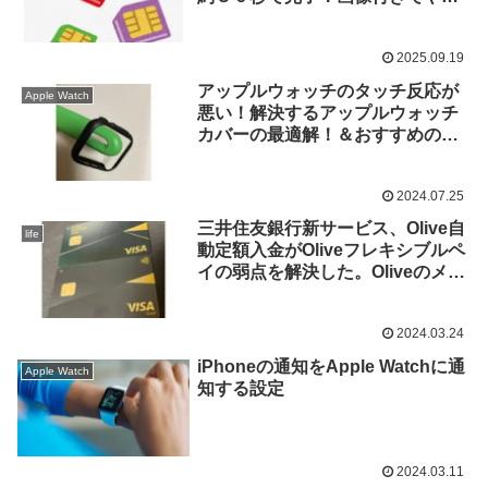
方解説
2025.09.19
アップルウォッチのタッチ反応が
Apple Watch
悪い！解決するアップルウォッチ
カバーの最適解！＆おすすめのカ
バーとフィルム
2024.07.25
三井住友銀行新サービス、Olive自
life
動定額入金がOliveフレキシブルペ
イの弱点を解決した。Oliveのメリ
ットも
2024.03.24
iPhoneの通知をApple Watchに通
Apple Watch
知する設定
2024.03.11