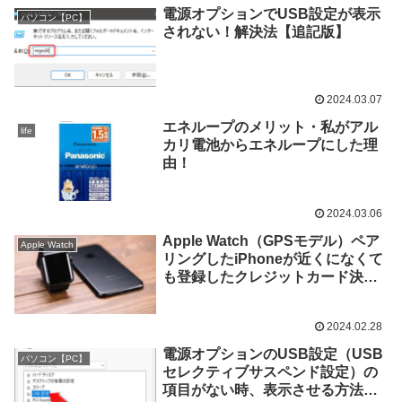
電源オプションでUSB設定が表示
パソコン【PC】
されない！解決法【追記版】
2024.03.07
エネループのメリット・私がアル
life
カリ電池からエネループにした理
由！
2024.03.06
Apple Watch（GPSモデル）ペア
Apple Watch
リングしたiPhoneが近くになくて
も登録したクレジットカード決済
（Apple Pay）可能
2024.02.28
電源オプションのUSB設定（USB
パソコン【PC】
セレクティブサスペンド設定）の
項目がない時、表示させる方法・