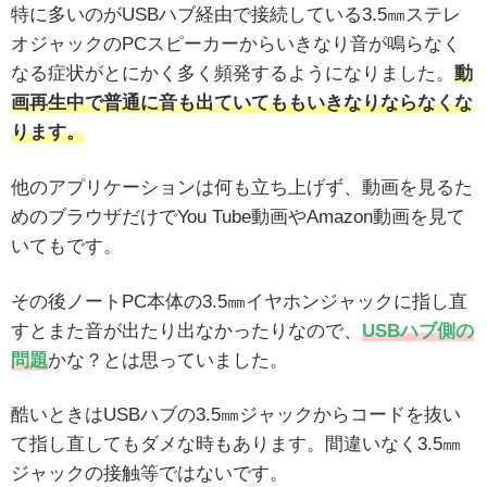
特に多いのがUSBハブ経由で接続している3.5㎜ステレ
オジャックのPCスピーカーからいきなり音が鳴らなく
なる症状がとにかく多く頻発するようになりました。
動
画再生中で普通に音も出ていてももいきなりならなくな
ります。
他のアプリケーションは何も立ち上げず、動画を見るた
めのブラウザだけでYou Tube動画やAmazon動画を見て
いてもです。
その後ノートPC本体の3.5㎜イヤホンジャックに指し直
すとまた音が出たり出なかったりなので、
USBハブ側の
問題
かな？とは思っていました。
酷いときはUSBハブの3.5㎜ジャックからコードを抜い
て指し直してもダメな時もあります。間違いなく3.5㎜
ジャックの接触等ではないです。