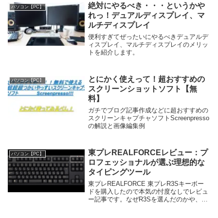
はUSB端子が少ないですよね。そこで、
絶対にやるべき・・・というかや
パソコン【PC】
USBハブ...
れっ！デュアルディスプレイ、マ
ルチディスプレイ
便利すぎてぜったいにやるべきデュアルデ
ィスプレイ、マルチディスプレイのメリッ
トを紹介します。
とにかく使えって！超おすすめの
パソコン【PC】
スクリーンショットソフト【無
料】
ガチでブログ記事作成などに超おすすめの
スクリーンキャプチャソフトScreenpresso
の解説と画像編集例
東プレREALFORCEレビュー：プ
パソコン【PC】
ロフェッショナルが選ぶ理想的な
タイピングツール
東プレREALFORCE 東プレR3Sキーボー
ドを購入したので本気の忖度なしでレビュ
ー記事です。なぜR3Sを選んだのかや、東
プレREALFORCEのオススメ型番やついで
にUS配列を買ってみたのでその点のレビ