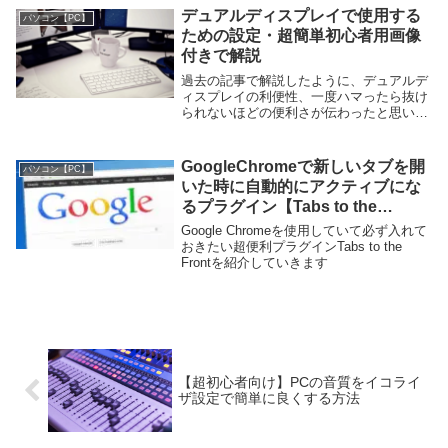
ューも合わせて紹介していきます。東...
デュアルディスプレイで使用する
パソコン【PC】
ための設定・超簡単初心者用画像
付きで解説
過去の記事で解説したように、デュアルデ
ィスプレイの利便性、一度ハマったら抜け
られないほどの便利さが伝わったと思いま
す。今回は、デュアルディスプレイとして
利用するために、ディスプレイを２枚PC
に接続した後の設定方法を解説していきま
GoogleChromeで新しいタブを開
パソコン【PC】
す。僕の環境...
いた時に自動的にアクティブにな
るプラグイン【Tabs to the
Front】
Google Chromeを使用していて必ず入れて
おきたい超便利プラグインTabs to the
Frontを紹介していきます
【超初心者向け】PCの音質をイコライ
ザ設定で簡単に良くする方法