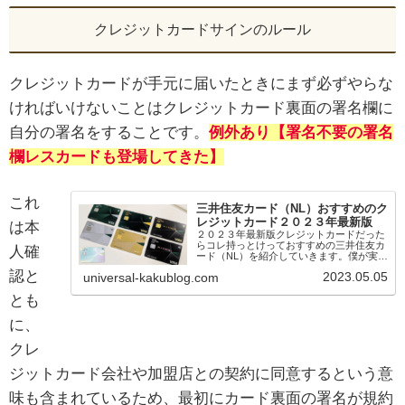
クレジットカードサインのルール
クレジットカードが手元に届いたときにまず必ずやらな
ければいけないことはクレジットカード裏面の署名欄に
自分の署名をすることです。
例外あり【署名不要の署名
欄レスカードも登場してきた】
これ
三井住友カード（NL）おすすめのク
レジットカード２０２３年最新版
は本
２０２３年最新版クレジットカードだった
らコレ持っとけっておすすめの三井住友カ
人確
ード（NL）を紹介していきます。僕が実際
にメインカードとして利用していますし、
認と
2023.05.05
universal-kakublog.com
三井住友カード（NL）のこれが便利だった
ここがよかったってポイントを沢山紹介し
とも
ていきま...
に、
クレ
ジットカード会社や加盟店との契約に同意するという意
味も含まれているため、最初にカード裏面の署名が規約